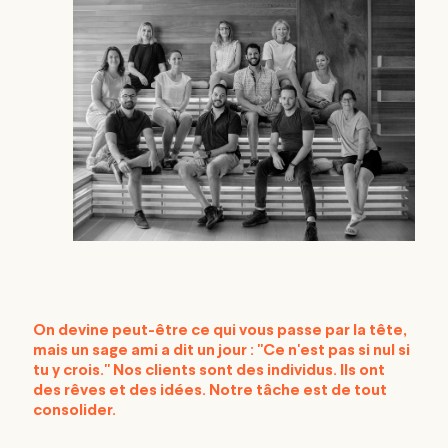
On devine peut-être ce qui vous passe par la tête,
mais un sage ami a dit un jour : "Ce n'est pas si nul si
tu y crois." Nos clients sont des individus. Ils ont
des rêves et des idées. Notre tâche est de tout
consolider.