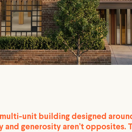
 multi-unit building designed aroun
y and generosity aren’t opposites. 