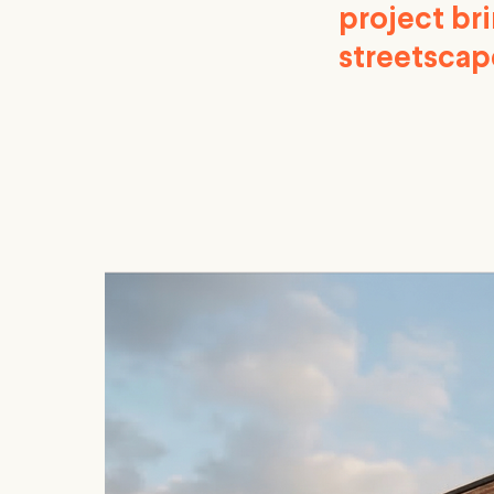
project bri
streetscap