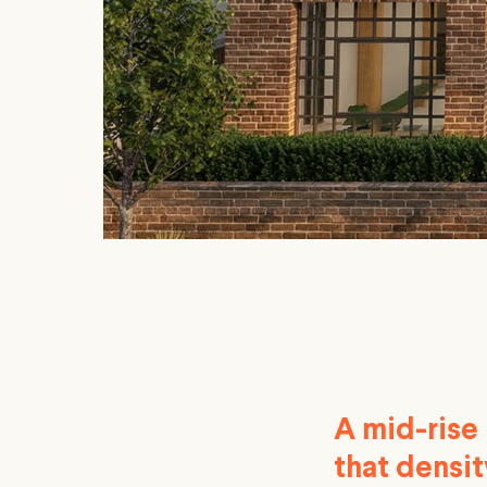
A mid-rise
that densit