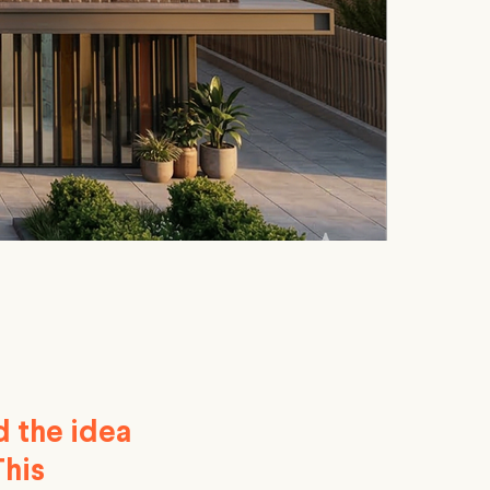
d the idea
This