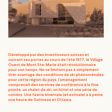
Développé par des investisseurs suisses et
ouvrant ses portes au cours de l'été 1977, le Village
Ouest de Mont Ste-Marie était révolutionnaire
pour son temps. Ne se limitant pas à simplement
tirer avantage des conditions de ski phénoménales
pour cette région du pays, l'aménagement
comprenait des services de conférence à la fine
pointe, un chalet de ski, un hôtel et une série de
condos. Une féérie hivernale (et estivale) à à peine
une heure de Gatineau et Ottawa.